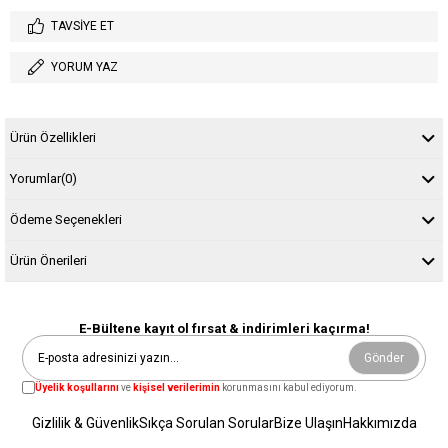
TAVSIYE ET
YORUM YAZ
Ürün Özellikleri
Yorumlar
(0)
Ödeme Seçenekleri
Ürün Önerileri
E-Bültene kayıt ol fırsat & indirimleri kaçırma!
Gönder
Üyelik koşullarını
ve
kişisel verilerimin
korunmasını kabul ediyorum.
Gizlilik & Güvenlik
Sıkça Sorulan Sorular
Bize Ulaşın
Hakkımızda