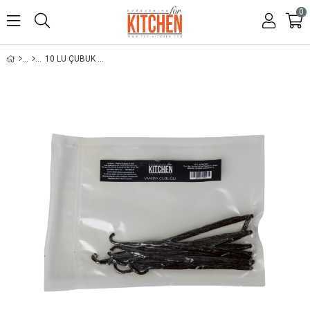
0
10 LU ÇUBUK VANİLYA